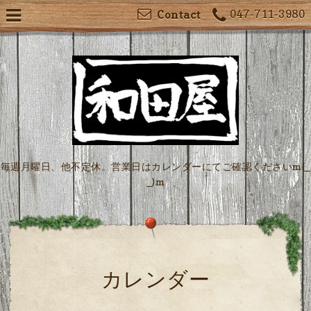
047-711-3980
Contact
毎週月曜日、他不定休。営業日はカレンダーにてご確認くださいm(_
_)m
カレンダー