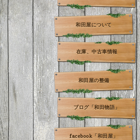
和田屋について
在庫、中古車情報
和田屋の整備
ブログ「和田物語」
facebook「和田屋」