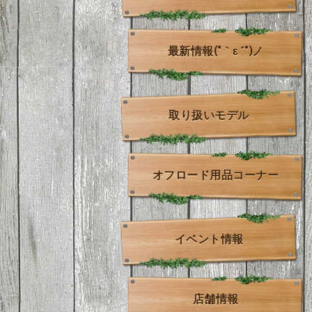
最新情報(*｀ε´*)ノ
取り扱いモデル
オフロード用品コーナー
イベント情報
店舗情報