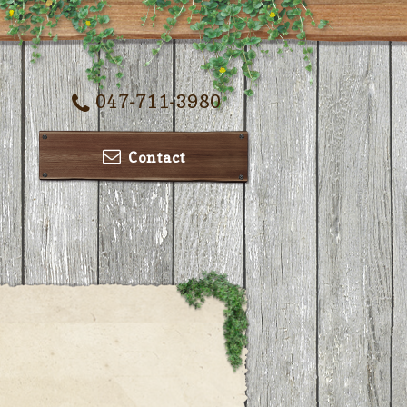
047-711-3980
Contact
ー