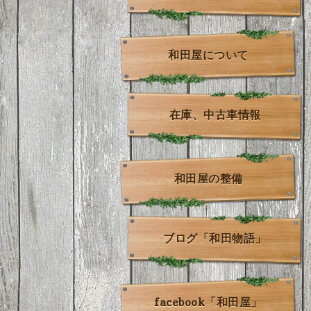
和田屋について
在庫、中古車情報
和田屋の整備
ブログ「和田物語」
facebook「和田屋」