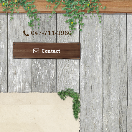
047-711-3980
Contact
ー