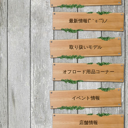
最新情報(*｀ε´*)ノ
取り扱いモデル
オフロード用品コーナー
イベント情報
店舗情報