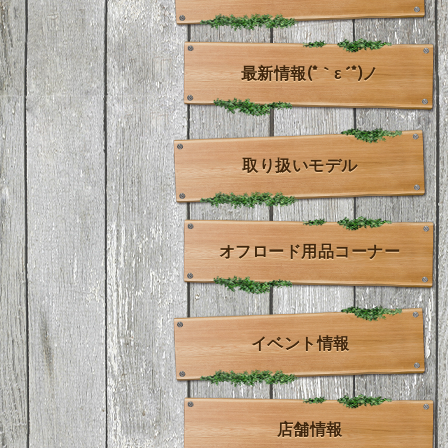
最新情報(*｀ε´*)ノ
取り扱いモデル
オフロード用品コーナー
イベント情報
店舗情報