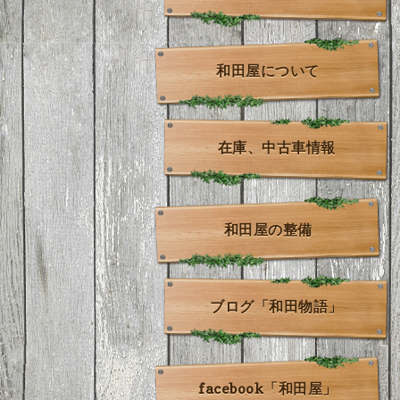
和田屋について
在庫、中古車情報
和田屋の整備
ブログ「和田物語」
facebook「和田屋」