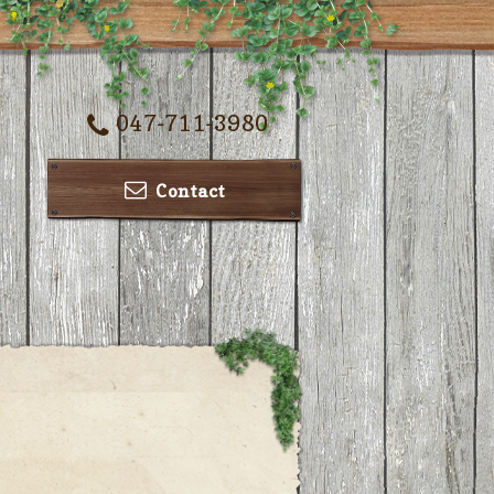
047-711-3980
Contact
ー