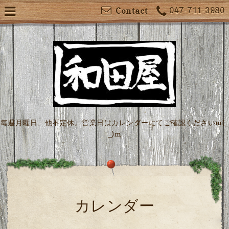
047-711-3980
Contact
毎週月曜日、他不定休。営業日はカレンダーにてご確認くださいm(_
_)m
カレンダー