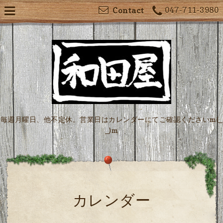
047-711-3980
Contact
毎週月曜日、他不定休。営業日はカレンダーにてご確認くださいm(_
_)m
カレンダー