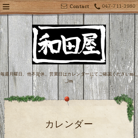
047-711-3980
Contact
毎週月曜日、他不定休。営業日はカレンダーにてご確認くださいm(_
_)m
カレンダー