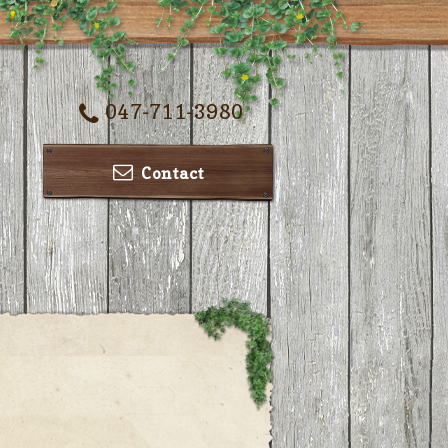
047-711-3980
Contact
ー