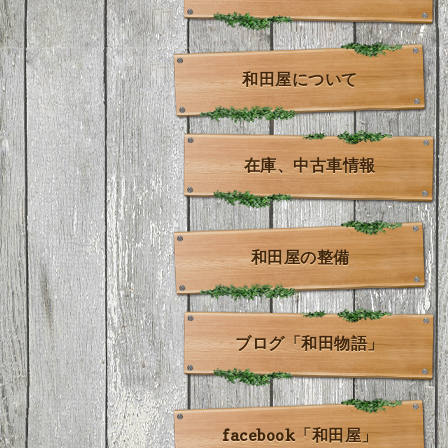
和田屋について
在庫、中古車情報
和田屋の整備
ブログ「和田物語」
facebook「和田屋」