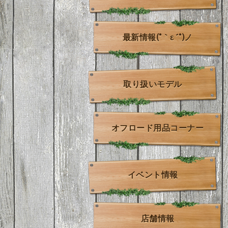
最新情報(*｀ε´*)ノ
取り扱いモデル
オフロード用品コーナー
イベント情報
店舗情報