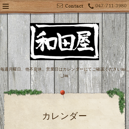
047-711-3980
Contact
毎週月曜日、他不定休。営業日はカレンダーにてご確認くださいm(_
_)m
カレンダー