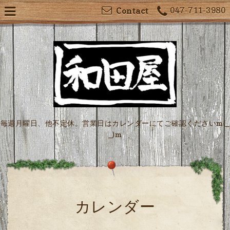
047-711-3980
Contact
毎週月曜日、他不定休。営業日はカレンダーにてご確認くださいm(_
_)m
カレンダー