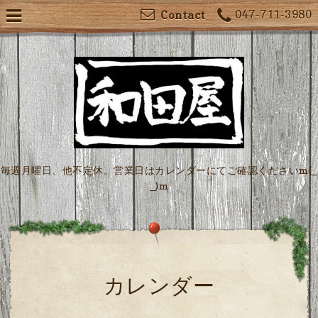
047-711-3980
Contact
毎週月曜日、他不定休。営業日はカレンダーにてご確認くださいm(_
_)m
カレンダー