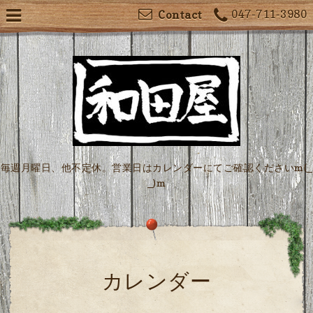
047-711-3980
Contact
毎週月曜日、他不定休。営業日はカレンダーにてご確認くださいm(_
_)m
カレンダー