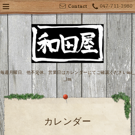
047-711-3980
Contact
毎週月曜日、他不定休。営業日はカレンダーにてご確認くださいm(_
_)m
カレンダー