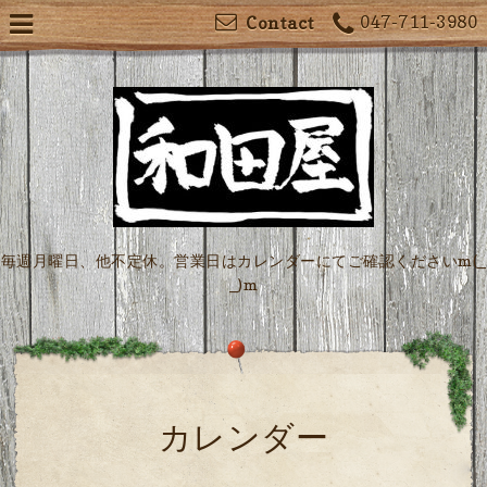
047-711-3980
Contact
毎週月曜日、他不定休。営業日はカレンダーにてご確認くださいm(_
_)m
カレンダー