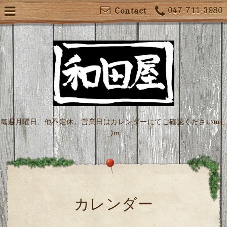
047-711-3980
Contact
毎週月曜日、他不定休。営業日はカレンダーにてご確認くださいm(_
_)m
カレンダー