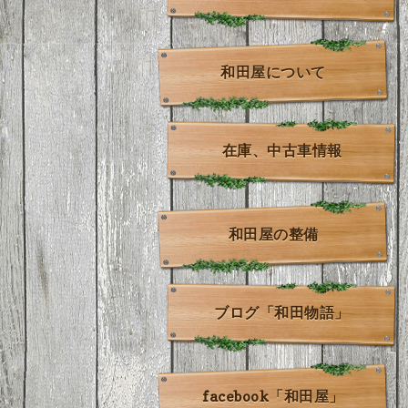
和田屋について
在庫、中古車情報
和田屋の整備
ブログ「和田物語」
facebook「和田屋」