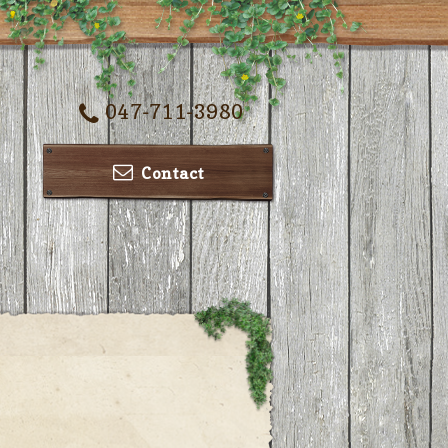
047-711-3980
Contact
ー