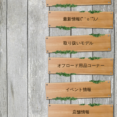
最新情報(*｀ε´*)ノ
取り扱いモデル
オフロード用品コーナー
イベント情報
店舗情報