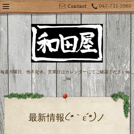
047-711-3980
Contact
毎週月曜日、他不定休。営業日はカレンダーにてご確認くださいm(_
_)m
最新情報(*｀ε´*)ノ