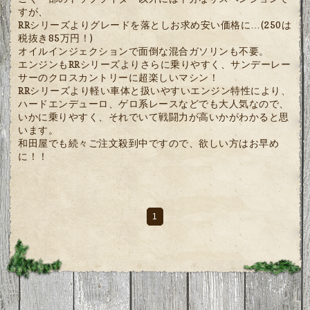
すが、
RRシリーズよりグレードを落としお求め安い価格に…(250は
税抜き85万円！)
オイルインジェクションで面倒な混合ガソリンも不要。
エンジンもRRシリーズよりさらに乗りやすく、サンデーレー
サーのクロスカントリーに超楽しいマシン！
RRシリーズより軽い車体と扱いやすいエンジン特性により、
ハードエンデューロ、ゲロ系レースなどでも大人気なので、
いかに乗りやすく、それでいて戦闘力が高いかがわかると思
います。
和田屋でも続々ご注文殺到中ですので、欲しい方はお早め
に！！
1