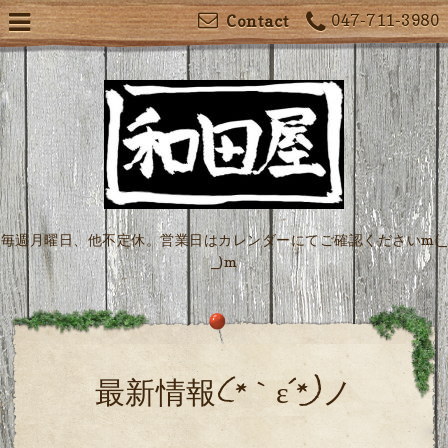
047-711-3980
Contact
毎週月曜日、他不定休。営業日はカレンダーにてご確認くださいm(_
_)m
最新情報(*｀ε´*)ノ