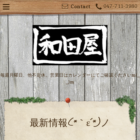
047-711-3980
Contact
毎週月曜日、他不定休。営業日はカレンダーにてご確認くださいm(_
_)m
最新情報(*｀ε´*)ノ