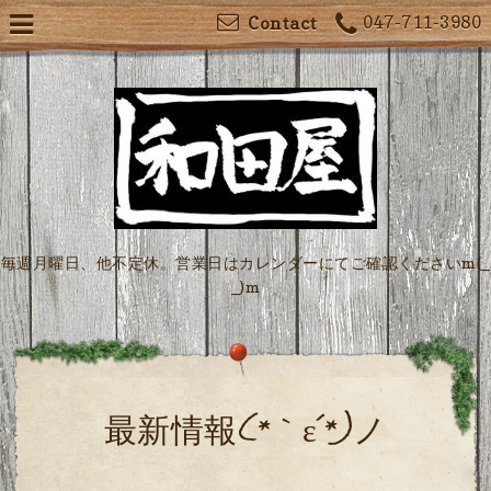
047-711-3980
Contact
毎週月曜日、他不定休。営業日はカレンダーにてご確認くださいm(_
_)m
最新情報(*｀ε´*)ノ