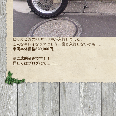
ピッカピカのKDX220SRが入荷しました。
こんなキレイなタマはもう二度と入荷しないかも…。
車両本体価格320,000円。
※ご成約済みです！！
詳しくはブログにて…！！