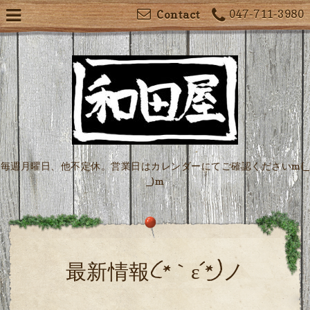
047-711-3980
Contact
毎週月曜日、他不定休。営業日はカレンダーにてご確認くださいm(_
_)m
最新情報(*｀ε´*)ノ