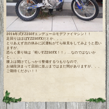
2014年式YZ250Fエンデューロモデファイマシン！！
足回りはほぼYZ250FXだとか、、、
とりあえず次の休みに試運転がてら味見をしてみようと思い
ますが、
恐らく乗り味は「軽いYZ250FX！！」…なのではないか
と、、、。
腰上は開けてしっかり整備するつもりなので、
お値段決まって店頭に並ぶまではまだ間がありますが、、、
ご期待ください！！