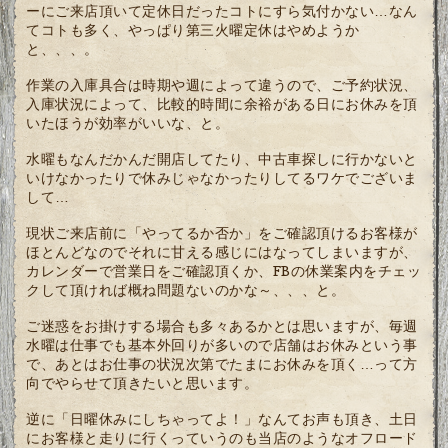
ーにご来店頂いて定休日だったコトにすら気付かない…なん
てコトも多く、やっぱり第三火曜定休はやめようか
と、、、。
作業の入庫具合は時期や週によって違うので、ご予約状況、
入庫状況によって、比較的時間に余裕がある日にお休みを頂
いたほうが効率がいいな、と。
水曜もなんだかんだ開店してたり、中古車探しに行かないと
いけなかったりで休みじゃなかったりしてるワケでございま
して…
現状ご来店前に「やってるか否か」をご確認頂けるお客様が
ほとんどなのでそれに甘える感じにはなってしまいますが、
カレンダーで営業日をご確認頂くか、FBの休業案内をチェッ
クして頂ければ概ね問題ないのかな～、、、と。
ご迷惑をお掛けする場合も多々あるかとは思いますが、毎週
水曜は仕事でも基本外回りが多いので店舗はお休みという事
で、あとはお仕事の状況次第でたまにお休みを頂く…って方
向でやらせて頂きたいと思います。
逆に「日曜休みにしちゃってよ！」なんてお声も頂き、土日
にお客様と走りに行くっていうのも当店のようなオフロード