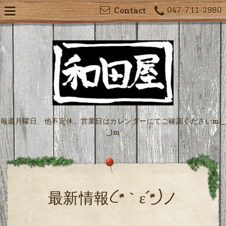
047-711-3980
Contact
毎週月曜日、他不定休。営業日はカレンダーにてご確認くださいm(_
_)m
最新情報(*｀ε´*)ノ