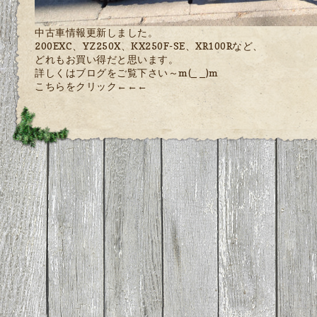
中古車情報更新しました。
200EXC、YZ250X、KX250F-SE、XR100Rなど、
どれもお買い得だと思います。
詳しくはブログをご覧下さい～m(_ _)m
こちらをクリック←←←