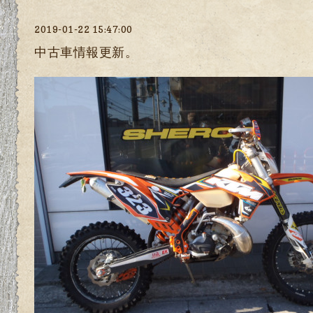
2019-01-22 15:47:00
中古車情報更新。