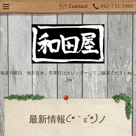
047-711-3980
Contact
毎週月曜日、他不定休。営業日はカレンダーにてご確認くださいm(_
_)m
最新情報(*｀ε´*)ノ